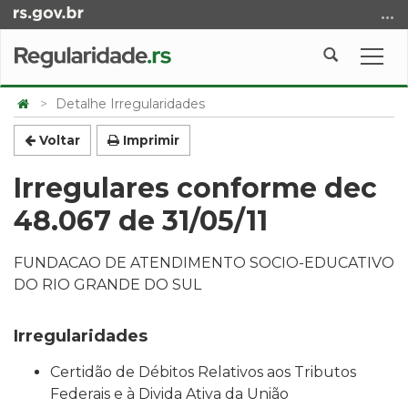
Ir
para
o
Abrir
Alte
conteúdo
a
a
Ir
Início
busca
nave
Detalhe Irregularidades
para
do
o
conteúdo
Voltar
Imprimir
menu
Irregulares conforme dec
Ir
para
48.067 de 31/05/11
a
busca
FUNDACAO DE ATENDIMENTO SOCIO-EDUCATIVO
DO RIO GRANDE DO SUL
Irregularidades
Certidão de Débitos Relativos aos Tributos
Federais e à Divida Ativa da União