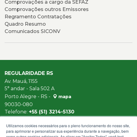
Comprovações a cargo da SEFAZ
Comprovações outros Emissores
Regramento Contratações
Quadro Resumo
Comunicados SICONV
REGULARIDADE RS
Av. Mauá, 1155
5° andar - Sala 502 A
Porto Alegre - RS -
mapa
90030-080
Telefone:
+55 (51) 3214-5130
Horários de atendimento: 8h30min às 12h e
Utilizamos cookies necessários para o pleno funcionamento do nosso site,
13h30min às 18h
para aprimorar e personalizar sua experiência durante a navegação, bem
E-mail:
regularidaders@sefaz.rs.gov.br
como outros cookies adicionais. Ao clicar em "Aceitar Todos", você terá