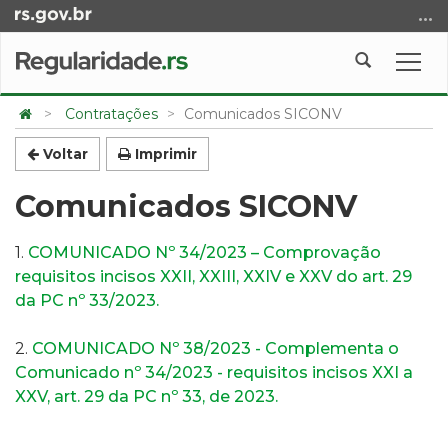
Ir
para
o
Abrir
Alte
conteúdo
a
a
Ir
Início
busca
nave
Contratações
Comunicados SICONV
para
do
o
conteúdo
Voltar
Imprimir
menu
Comunicados SICONV
Ir
para
a
1.
COMUNICADO Nº 34/2023 – Comprovação
busca
requisitos incisos XXII, XXIII, XXIV e XXV do art. 29
da PC nº 33/2023.
2.
COMUNICADO Nº 38/2023 - Complementa o
Comunicado nº 34/2023 - requisitos incisos XXI a
XXV, art. 29 da PC nº 33, de 2023.