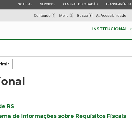
ESTADO
ESTADO
ESTADO
ESTADO
NOTÍCIAS
SERVIÇOS
CENTRAL DO CIDADÃO
TRANSPARÊNCIA
Conteúdo [1]
Menu [2]
Busca [3]
Acessibilidade
INSTITUCIONAL
imir
ional
de RS
ema de Informações sobre Requisitos Fiscais