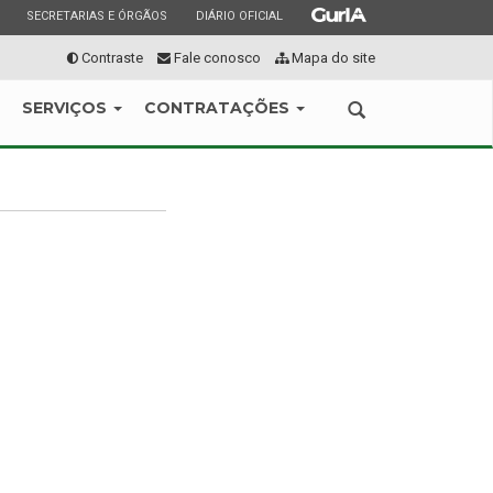
ESTADO
ESTADO
ESTADO
SECRETARIAS E ÓRGÃOS
DIÁRIO OFICIAL
Contraste
Fale conosco
Mapa do site
SERVIÇOS
CONTRATAÇÕES
Abrir
a
busca