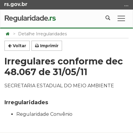
Ir
para
o
Abrir
Alte
conteúdo
a
a
Ir
Início
busca
nave
Detalhe Irregularidades
para
do
o
conteúdo
Voltar
Imprimir
menu
Irregulares conforme dec
Ir
para
48.067 de 31/05/11
a
busca
SECRETARIA ESTADUAL DO MEIO AMBIENTE
Irregularidades
Regularidade Convênio