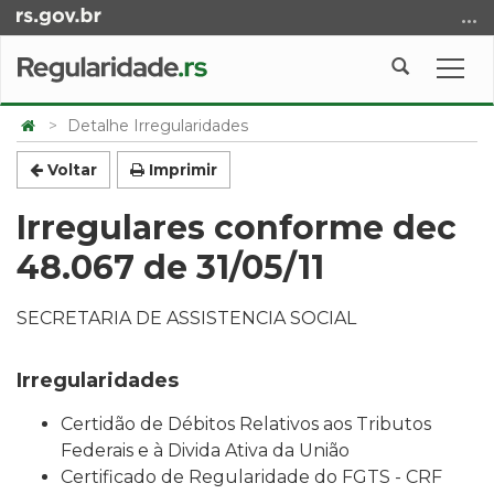
Ir
para
o
Abrir
Alte
conteúdo
a
a
Ir
Início
busca
nave
Detalhe Irregularidades
para
do
o
conteúdo
Voltar
Imprimir
menu
Irregulares conforme dec
Ir
para
48.067 de 31/05/11
a
busca
SECRETARIA DE ASSISTENCIA SOCIAL
Irregularidades
Certidão de Débitos Relativos aos Tributos
Federais e à Divida Ativa da União
Certificado de Regularidade do FGTS - CRF